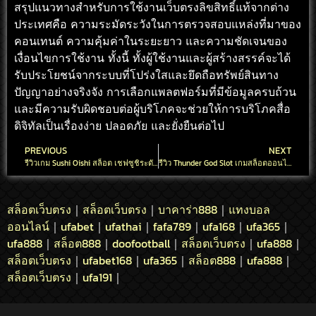
สรุปแนวทางสำหรับการใช้งานเว็บตรงลิขสิทธิ์แท้จากต่าง
ประเทศคือ ความระมัดระวังในการตรวจสอบแหล่งที่มาของ
คอนเทนต์ ความคุ้มค่าในระยะยาว และความชัดเจนของ
เงื่อนไขการใช้งาน ทั้งนี้ ทั้งผู้ใช้งานและผู้สร้างสรรค์จะได้
รับประโยชน์จากระบบที่โปร่งใสและยึดถือทรัพย์สินทาง
ปัญญาอย่างจริงจัง การเลือกแพลตฟอร์มที่มีข้อมูลครบถ้วน
และมีความรับผิดชอบต่อผู้บริโภคจะช่วยให้การบริโภคสื่อ
ดิจิทัลเป็นเรื่องง่าย ปลอดภัย และยั่งยืนต่อไป
PREVIOUS
NEXT
รีวิวเกม Sushi Oishi สล็อต เชฟซูชิระดับโลกพร้อมเสริฟ เงินรางวัลใหญ่
รีวิว Thunder God Slot เกมสล็อตออนไลน์ เกมจาก SLOTXO เล่นได้ตลอด 24 ชั่วโมง
สล็อตเว็บตรง
สล็อตเว็บตรง
บาคาร่า888
แทงบอล
｜
｜
｜
ออนไลน์
ufabet
ufathai
fafa789
ufa168
ufa365
｜
｜
｜
｜
｜
｜
ufa888
สล็อต888
doofootball
สล็อตเว็บตรง
ufa888
｜
｜
｜
｜
｜
สล็อตเว็บตรง
ufabet168
ufa365
สล็อต888
ufa888
｜
｜
｜
｜
｜
สล็อตเว็บตรง
ufa191
｜
｜