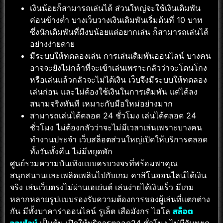
เงินน้อยก็สามารถเล่นได้ ส่วนใหญ่จะใช้เงินเดิมพัน
ค่อนข้างต่ำ บางเว็บวางเงินเดิมพันเริ่มต้นที่ 10 บาท
ซึ่งนักเดิมพันที่มีงบน้อยแต่อยากเล่น ก็สามารถเล่นได้
อย่างง่ายดาย
มีระบบให้ทดลองเล่น การเล่นเดิมพันออนไลน์ บางคน
อาจจะยังไม่กล้าที่จะเข้าเล่นเพราะกลัวว่าจะโดนโกง
หรือเล่นแล้วกลัวจะไม่ได้เงิน เว็บจึงมีระบบให้ทดลอง
เล่นก่อน และไม่ต้องใช้เงินในการเดิมพัน แต่ได้ลง
สนามจริงทันที เหมาะกับมือใหม่อย่างมาก
สามารถเล่นได้ตลอด 24 ชั่วโมง เล่นได้ตลอด 24
ชั่วโมง ไม่ต้องกลัวว่าจะไม่มีเวลาเล่นเพราะบางคน
ทำงานประจำ เว็บสล็อตส่วนใหญ่เปิดให้บริการตลอด
ทั้งวันทั้งคืน ไม่มีหยุดพัก
ศูนย์รวมความบันเทิงแบบครบวงจรที่พร้อมพาคุณ
สนุกสนานและเพลิดเพลินไปกับเกม คาสิโนออนไลน์ได้เงิน
จริง เล่นเว็บตรงไม่ผ่านเอเย่นต์ เล่นง่ายได้เงินเร็ว มีเกม
หลากหลายรูปแบบรองรับความต้องการของผู้เล่นที่แตกต่าง
สล็อต
กัน มีทั้งบาคาร่าออนไลน์ รูเล็ต เสือมังกร ไฮโล
ออนไลน์
เป็นต้น เปิดให้บริการตลอด24 ชั่วโมง ไม่มีวันหยุด