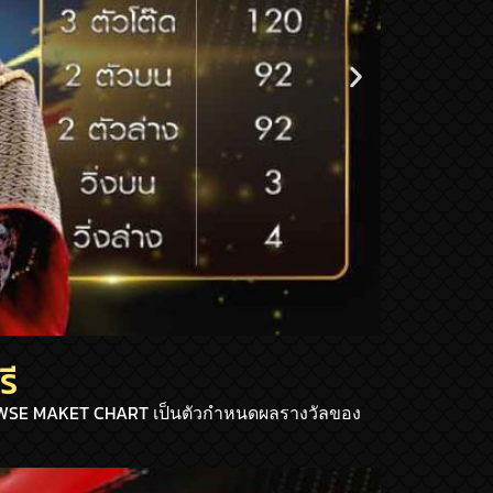
รี
้น TWSE MAKET CHART เป็นตัวกำหนดผลรางวัลของ