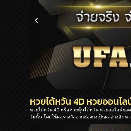
หวยไต้หวัน 4D หวยออนไลน์
หวยไต้หวัน 4D หรือหวยหุ้นไต้หวัน หวยออไลน์ยอด
วันนั้น โดยใช้ผลรางวัลจากฮ่องกงเป็นผลอ้างอิง ห