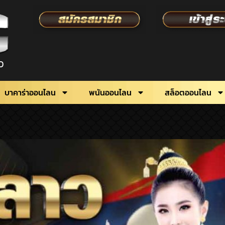
O
บาคาร่าออนไลน
พนันออนไลน
สล็อตออนไลน