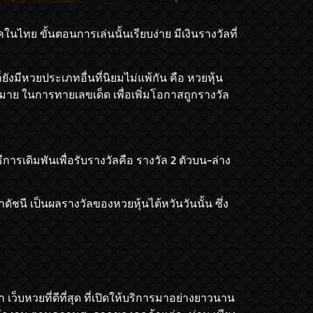
ไทย ขั้นตอนการเล่นนั้นเรียบง่าย มีเงินรางวัลที่
ยังมีหวยประเภทอื่นที่นิยมไม่แพ้กัน คือ หวยหุ้น
มากมาย ในการทายเลขเด็ด เพื่อเพิ่มโอกาสถูกรางวัล
ธีการเดิมพันเพื่อรับรางวัลคือ รางวัล 2 ตัวบน-ล่าง
ัชนี เป็นผลรางวัลของหวยหุ้นไต้หวันวันนั้น ซึ่ง
ว็บหวยที่ดีที่สุด ที่เปิดให้บริการมาอย่างยาวนาน