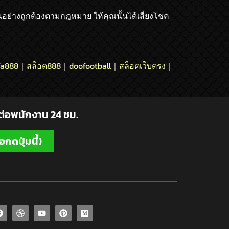
นอย่างถูกต้องตามกฎหมาย ให้คุณนั้นได้เสี่ยงโชค
fa888
สล็อต888
doofootball
สล็อตเว็บตรง
｜
｜
｜
｜
ต่อพนักงาน 24 ชม.
อกดปุ่มนี้)