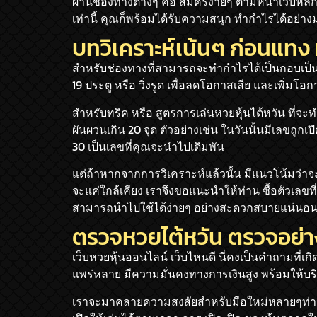
ผ่านช่องทางต่างๆ คือ สมัครง่ายๆ ตามหน้าเว็บหล
เท่านี้ คุณก็พร้อมได้รับความสนุก ทำกำไรได้อย่า
บทวิเคราะห์เน้นๆ ก่อนแทง 
สำหรับช่องทางที่สามารถจะทำกำไรได้เป็นกอบเป็นกำ
19 ประตู หรือ วิ่งรูด เพื่อลดโอกาสเสีย และเพิ่มโ
สำหรับทริค หรือ สูตรการเล่นหวยหุ้นไต้หวัน ที่จ
ผันผวนเกิน 20 จุด ตัวอย่างเช่น ในวันนั้นมีเลขถูกเ
30 เป็นเลขที่คุณจะนำไปเดิมพัน
แต่ถ้าหากจากการวิเคราะห์แล้วนั้น มีแนวโน้มว่าจะม
จะแค่ใกล้เคียง เราจึงขอแนะนำให้ท่าน ซื้อตัวเลขที่อย
สามารถนำไปใช้ได้ง่ายๆ อย่างสะดวกสบายแน่นอ
ตรวจหวยไต้หวัน ตรวจอย่า
เว็บหวยหุ้นออนไลน์ เว็บไหนดี นี่คงเป็นคำถามที่เก
แพร่หลาย มีความมั่นคงทางการเงินสูง พร้อมให้บริ
เราจะมาคลายความสงสัยสำหรับมือใหม่หลายๆท่าน ที่เ