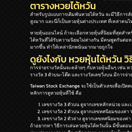
ตารางหวยไต้หวัน
สำหรับรูปแบบการเดิมพันหวยไต้หวัน จะมีวิธีการลัก
สูงมาก และนี่ก็เป็นหวยหุ้นต่างประเทศ ที่เหล่าค
หวยหุ้นออนไลน์ ถ้าจะเลือกหวยหุ้นที่นิยมที่สุดสำหร
ไต้หวันที่ได้รับความนิยมไม่ต่างกัน มีคนพูดกันต่อห
มากขึ้น ทำให้เหล่านักพนันมากมายถูกใจ
ดูยังไงกับ หวยหุ้นไต้หวัน ว
การจ่ายรางวัลนั้นจะคล้ายๆ กับหวยหุ้นอื่นๆ เช่น หวย
รางวัล 3 ตัวบน-โต๊ด และรางวัลเลขวิ่งบน มีการจ่า
Taiwan Stock Exchange จะใช้เป็นตัวเลขเพื่อเปิดตล
หลักการดูหวยหุ้นที่ใช้ คือ
เลขรางวัล 3 ตัวบน ดูจากเลขหลักหน่วย และเ
เลขรางวัล 2 ตัวบน ดูจากเลขทศนิยมของค่า V
เลขรางวัล 2 ตัวล่าง ดูจากเลขทศนิยมของค่า
ถ้าอยากหา วิธีการเล่นหวยหุ้นไต้หวันนั้น มีขั้นต