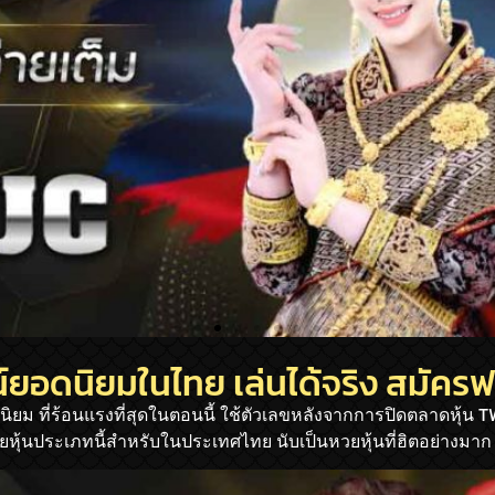
ยอดนิยมในไทย เล่นได้จริง สมัครฟ
นิยม ที่ร้อนแรงที่สุดในตอนนี้ ใช้ตัวเลขหลังจากการปิดตลาดหุ
วยหุ้นประเภทนี้สำหรับในประเทศไทย นับเป็นหวยหุ้นที่ฮิตอย่างมาก