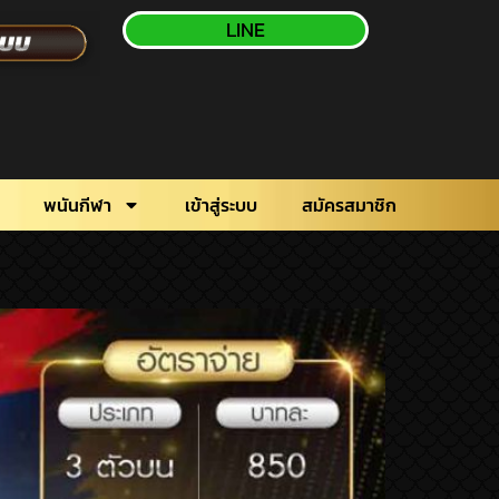
LINE
พนันกีฬา
เข้าสู่ระบบ
สมัครสมาชิก