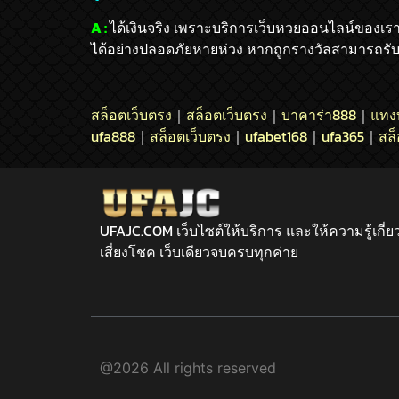
A :
ได้เงินจริง เพราะบริการเว็บหวยออนไลน์ของเรา
ได้อย่างปลอดภัยหายห่วง หากถูกรางวัลสามารถรับเงิ
สล็อตเว็บตรง
สล็อตเว็บตรง
บาคาร่า888
แทง
｜
｜
｜
ufa888
สล็อตเว็บตรง
ufabet168
ufa365
สล
｜
｜
｜
｜
UFAJC.COM เว็บไซต์ให้บริการ และให้ความรู้เกี่ย
เสี่ยงโชค เว็บเดียวจบครบทุกค่าย
@2026 All rights reserved