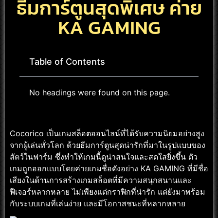
ธีมการ์ตูนสุดพิเศษ ค่าย
KA GAMING
Table of Contents
No headings were found on this page.
Cocorico เป็นเกมสล็อตออนไลน์ที่ได้รับความนิยมอย่างสูง
จากผู้เล่นทั่วโลก ด้วยธีมการ์ตูนสุดน่ารักที่มาในรูปแบบของ
สัตว์ในฟาร์ม ซึ่งทำให้เกมนี้ดูน่าสนใจและสดใสยิ่งขึ้น ตัว
เกมถูกออกแบบโดยค่ายเกมชื่อดังอย่าง KA GAMING ที่มีชื่อ
เสียงในด้านการสร้างเกมสล็อตที่มีความสนุกสนานและ
ฟีเจอร์หลากหลาย ไม่เพียงแต่กราฟิกที่น่ารัก แต่ยังมาพร้อม
กับระบบเกมที่เล่นง่าย และมีโอกาสชนะที่หลากหลาย