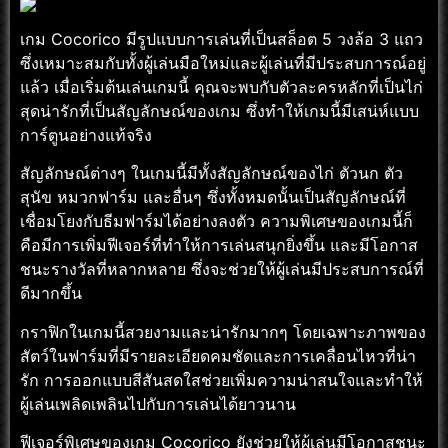
เกม Cocorico มีรูปแบบการเล่นที่เป็นสล็อต 5 วงล้อ 3 แถว
ซึ่งเหมาะสมกับทั้งผู้เล่นมือใหม่และผู้เล่นที่มีประสบการณ์อยู่
แล้ว เมื่อเริ่มต้นเล่นเกมนี้ คุณจะพบกับตัวละครหลักที่เป็นไก่
สุดน่ารักที่เป็นสัญลักษณ์ของเกม ซึ่งทำให้เกมนี้มีเสน่ห์แบบ
การ์ตูนอย่างแท้จริง
สัญลักษณ์ต่างๆ ในเกมนี้มีทั้งสัญลักษณ์ของไก่ ตัวนก ตัว
สุนัข หมวกฟาร์ม และอื่นๆ ซึ่งทั้งหมดนั้นเป็นสัญลักษณ์ที่
เชื่อมโยงกับธีมฟาร์มได้อย่างลงตัว ความพิเศษของเกมนี้ก็
คือมีการเพิ่มฟีเจอร์ที่ทำให้การเล่นสนุกยิ่งขึ้น และมีโอกาส
ชนะรางวัลที่หลากหลาย ซึ่งจะช่วยให้ผู้เล่นมีประสบการณ์ที่
ดีมากขึ้น
กราฟิกในเกมนี้สวยงามและน่ารักมากๆ โดยเฉพาะภาพของ
สัตว์ในฟาร์มที่มีรายละเอียดคมชัดและการเคลื่อนไหวที่น่า
รัก การออกแบบสีสันสดใสช่วยเพิ่มความน่าสนใจและทำให้
ผู้เล่นเพลิดเพลินไปกับการเล่นได้ยาวนาน
ฟีเจอร์พิเศษของเกม Cocorico ยังช่วยให้ผู้เล่นมีโอกาสชนะ