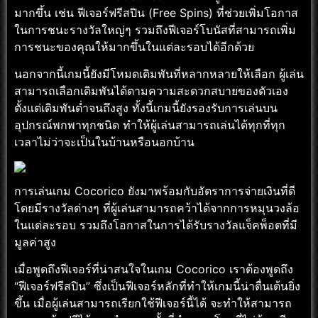
มากขึ้น เช่น ฟีเจอร์ฟรีสปิน (Free Spins) ที่ช่วยเพิ่มโอกาส
ในการชนะรางวัลใหญ่ๆ รวมถึงฟีเจอร์โบนัสที่สามารถเพิ่ม
การชนะของคุณให้มากขึ้นในแต่ละรอบได้อีกด้วย
นอกจากนี้เกมนี้ยังมีโหมดเดิมพันที่หลากหลายให้เลือก ผู้เล่น
สามารถเลือกเดิมพันได้ตามความสะดวกสบายของตัวเอง
ตั้งแต่เดิมพันต่ำจนถึงสูง ทั้งนี้เกมนี้ยังรองรับการเล่นบน
อุปกรณ์พกพาทุกชนิด ทำให้ผู้เล่นสามารถเล่นได้ทุกที่ทุก
เวลาไม่ว่าจะเป็นในบ้านหรือนอกบ้าน
การเล่นเกม Cocorico ยังมาพร้อมกับอัตราการจ่ายเงินที่ดี
โดยมีรางวัลต่างๆ ที่ผู้เล่นสามารถคว้าได้จากการหมุนวงล้อ
ในแต่ละรอบ รวมถึงโอกาสในการได้รับรางวัลแจ็คพ็อตที่มี
มูลค่าสูง
เมื่อพูดถึงฟีเจอร์ที่น่าสนใจในเกม Cocorico เราต้องพูดถึง
“ฟีเจอร์ฟรีสปิน” ซึ่งเป็นฟีเจอร์หลักที่ทำให้เกมนี้น่าตื่นเต้นยิ่ง
ขึ้น เมื่อผู้เล่นสามารถเรียกใช้ฟีเจอร์นี้ได้ จะทำให้สามารถ