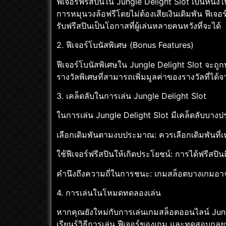
ฟีเจอร์ฟรีสปินใน Jungle Delight Slot เป็นหนึ่งใ
การหมุนวงล้อฟรีโดยไม่ต้องเสียเงินเดิมพัน ฟีเ
รับฟรีสปินเป็นโอกาสที่ผู้เล่นหลายคนหวังที่จะได้
2. ฟีเจอร์โบนัสพิเศษ (Bonus Features)
ฟีเจอร์โบนัสพิเศษใน Jungle Delight Slot จะถูก
รางวัลพิเศษที่สามารถเพิ่มมูลค่าของรางวัลที่ได้จ
3. เคล็ดลับในการเล่น Jungle Delight Slot
ในการเล่น Jungle Delight Slot มีเคล็ดลับบาง
เลือกเดิมพันตามงบประมาณ: ควรเลือกเดิมพันที่เ
ใช้ฟีเจอร์ฟรีสปินให้เกิดประโยชน์: การได้ฟรีสป
คำนึงถึงความถี่ในการชนะ: เกมสล็อตบางเกมอาจม
4. การเล่นในโหมดทดลองเล่น
หากคุณยังใหม่กับการเล่นเกมสล็อตออนไลน์ Jungl
เรียนรู้วิธีการเล่น ฟีเจอร์ของเกม และทดสอบกลยุทธ