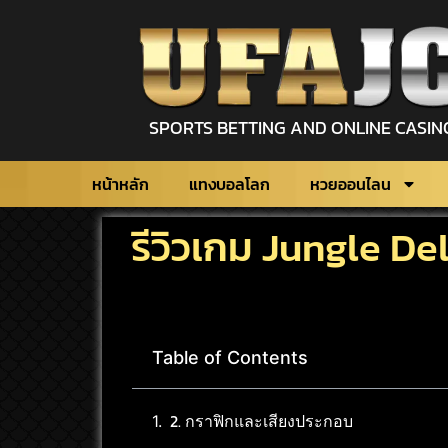
SPORTS BETTING AND ONLINE CASIN
หน้าหลัก
แทงบอลโลก
หวยออนไลน
รีวิวเกม Jungle De
Table of Contents
2. กราฟิกและเสียงประกอบ