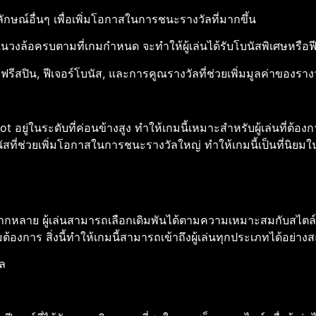
กษณ์อื่นๆ เพื่อเพิ่มโอกาสในการชนะรางวัลที่มากขึ้น
วงล้อครบตามที่เกมกำหนด จะทำให้ผู้เล่นได้รับโบนัสพิเศษหรือฟี
น ฟรีสปิน, ฟีเจอร์โบนัส, และการคูณรางวัลที่ช่วยเพิ่มมูลค่าของรางวั
t อยู่ในระดับที่ค่อนข้างสูง ทำให้เกมนี้เหมาะสำหรับผู้เล่นที่ต
ัสที่ช่วยเพิ่มโอกาสในการชนะรางวัลใหญ่ ทำให้เกมนี้เป็นที่นิยมในห
ลากหลาย ผู้เล่นสามารถเลือกเดิมพันได้ตามความเหมาะสมกับสไตล์กา
มต้องการ สิ่งนี้ทำให้เกมนี้สามารถเข้าถึงผู้เล่นทุกประเภทได้อย่า
ล