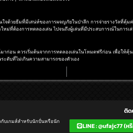
ใจด้วยธีมที่มีเสน่ห์ของการผจญภัยในป่าลึก การจ่ายรางวัลที่คุ้ม
่มือใหม่ที่ต้องการทดลองเล่น ไปจนถึงผู้เล่นที่มีประสบการณ์ในการ
ลน์มาก่อน ควรเริ่มต้นจากการทดลองเล่นในโหมดฟรีก่อน เพื่อให้คุ้น
นในระดับที่ไม่เกินความสามารถของตัวเอง
ติด
วกับเกมส์สำหรับนักปั่นหรือนัก
LINE : @ufajc77 (หรื