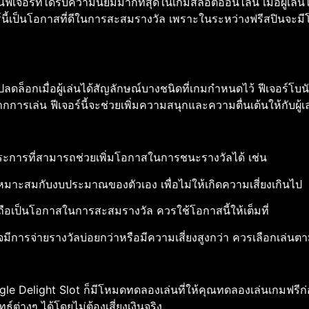
นฟีเจอร์ที่ได้รับความนิยมมากที่สุดในเกมสล็อตออนไลน์ เมื่อผู้เล่น
จอร์นี้เป็นโอกาสที่ดีในการสะสมรางวัล เพราะในระหว่างฟรีสปินจ
ปลดล็อกเมื่อผู้เล่นได้สัญลักษณ์บางชนิดที่เกมกำหนดไว้ ฟีเจอร์โ
ากการเล่น ฟีเจอร์นี้จะช่วยเพิ่มความสนุกและความตื่นเต้นให้กับผู้เ
ประการที่สามารถช่วยเพิ่มโอกาสในการชนะรางวัลได้ เช่น
หมาะสมกับงบประมาณของตัวเอง เพื่อไม่ให้เกิดความเสี่ยงเกินไป
ินถือเป็นโอกาสในการสะสมรางวัล ควรใช้โอกาสนี้ให้เต็มที่
ีการจ่ายรางวัลบ่อยกว่าหรือมีความเสี่ยงสูงกว่า ควรเลือกเล่นต
e Delight Slot ก็มีโหมดทดลองเล่นที่ให้คุณทดลองเล่นเกมฟรีก่อน
์ต่างๆ ได้โดยไม่ต้องเสี่ยงเงินจริง