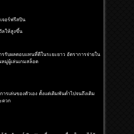
เจอร์ฟรีสปิน
ลให้สูงขึ้น
้องการรับผลตอบแทนที่ดีในระยะยาว อัตราการจ่ายใน
มู่ผู้เล่นเกมสล็อต
รเล่นของตัวเอง ตั้งแต่เดิมพันต่ำไปจนถึงเดิม
งสะดวก