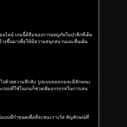
นไลน์ เกมนี้มีธีมของการผจญภัยในป่าลึกที่เต็ม
ด้สร้างขึ้นมาเพื่อให้มีความสนุกสนานและตื่นเต้น
่เต็มไปด้วยความลึกลับ รูปแบบของเกมจะมีลักษณะ
ยงประกอบที่ใช้ในเกมก็ช่วยเพิ่มอรรถรสในการเล่น
ูปแบบที่กำหนดเพื่อที่จะชนะรางวัล สัญลักษณ์ที่