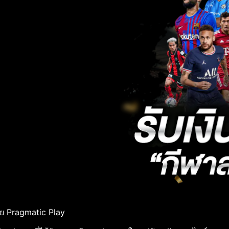
าย Pragmatic Play