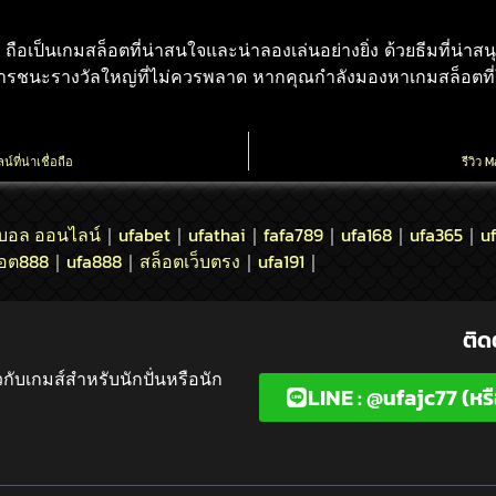
ือเป็นเกมสล็อตที่น่าสนใจและน่าลองเล่นอย่างยิ่ง ด้วยธีมที่น่า
นการชนะรางวัลใหญ่ที่ไม่ควรพลาด หากคุณกำลังมองหาเกมสล็อตที่ใ
ี่น่าเชื่อถือ
รีวิว 
บอล ออนไลน์
ufabet
ufathai
fafa789
ufa168
ufa365
u
｜
｜
｜
｜
｜
｜
็อต888
ufa888
สล็อตเว็บตรง
ufa191
｜
｜
｜
｜
ติด
วกับเกมส์สำหรับนักปั่นหรือนัก
LINE : @ufajc77 (หรื