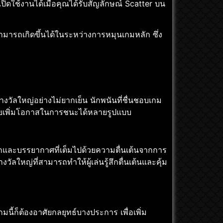
ถเปิดใช้งานได้เมื่อคุณได้รับสัญลักษณ์ Scatter บน
้สามารถเกิดขึ้นได้ในระหว่างการหมุนเกมหลัก ซึ่ง
างวัลใหญ่อย่างไม่ยากเย็น นักพนันที่ชื่นชอบเกม
ี่ช่วยเพิ่มโอกาสในการชนะได้หลายรูปแบบ
ุกและบรรยากาศที่เต็มไปด้วยความตื่นเต้นจากการ
ลใหญ่ที่สามารถทำให้ผู้เล่นรู้สึกตื่นเต้นและคุ้ม
นี้ก็ต้องอาศัยกลยุทธ์บางประการ เพื่อเพิ่ม