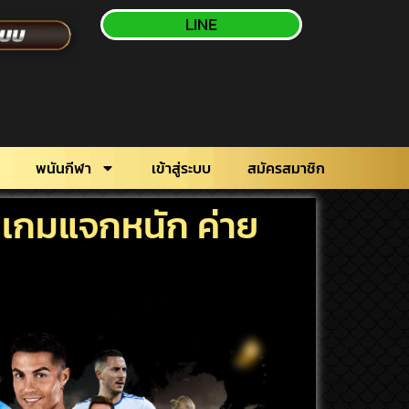
LINE
พนันกีฬา
เข้าสู่ระบบ
สมัครสมาชิก
 เกมแจกหนัก ค่าย