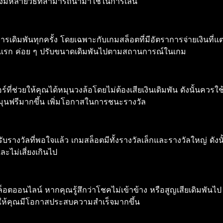
่งมีหลายวิธีที่สามารถนำมาใช้ในการเล่น
ารเดิมพันทุกครั้ง โดยเฉพาะกับเกมสล็อตที่มีอัตราการจ่ายเงินที
ั้งแรก ค่อย ๆ ปรับขนาดเดิมพันไปตามสถานการณ์ในเกม
ที่ช่วยให้คุณได้หมุนวงล้อโดยไม่ต้องเสียเงินเดิมพัน ดังนั้นควรใช้ฟี
หมุนฟรีมากขึ้น เพิ่มโอกาสในการชนะรางวัล
ด้รับรางวัลที่พอใจแล้ว เกมสล็อตมีทั้งรางวัลเล็กและรางวัลใหญ่ ดังน
ละไม่เสี่ยงเกินไป
ตออนไลน์ หากคุณรู้สึกว่าโชคไม่เข้าข้าง หรือสูญเสียเดิมพันไ
ำให้คุณมีโอกาสประสบความสำเร็จมากขึ้น