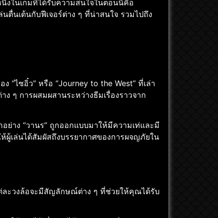
ึ่งในเกมที่ได้รับความสนใจในตอนนี้คือ
นตื่นเต้นกับฟีเจอร์ต่าง ๆ ที่น่าสนใจ รวมไปถึง
“ไซอิ๋ว” หรือ “Journey to the West” ที่เล่า
เศษต่าง ๆ การผสมผสานระหว่างธีมเรื่องราวจาก
ักอย่าง “วานร” ถูกออกแบบมาให้มีความเท่และมี
่ทำให้ผู้เล่นได้สัมผัสถึงบรรยากาศของการผจญภัยใน
ะวงล้อจะมีสัญลักษณ์ต่าง ๆ ที่ช่วยให้คุณได้รับ