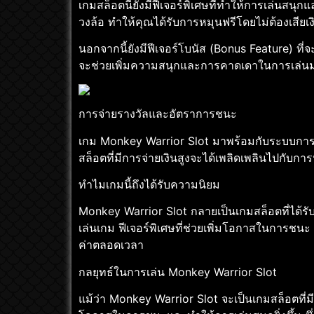
เกมสล็อตนี้ยังมีฟีเจอร์พิเศษที่ทำให้การเล่นสนุก
วงล้อ ทำให้คุณได้รับการหมุนฟรีโดยไม่ต้องเสีย
นอกจากนี้ยังมีฟีเจอร์โบนัส (Bonus Feature) ที่จ
จะช่วยเพิ่มความสนุกและการคาดเดาในการเล่นมาก
การจ่ายรางวัลและอัตราการชนะ
เกม Monkey Warrior Slot มาพร้อมกับระบบการจ่ายเ
สล็อตที่มีการจ่ายเงินสูงจะได้เพลิดเพลินไปกับกา
ทำไมเกมนี้ถึงได้รับความนิยม
Monkey Warrior Slot กลายเป็นเกมสล็อตที่ได้ร
เล่นเกม ฟีเจอร์พิเศษที่ช่วยเพิ่มโอกาสในการชนะ 
ค่าตลอดเวลา
กลยุทธ์ในการเล่น Monkey Warrior Slot
แม้ว่า Monkey Warrior Slot จะเป็นเกมสล็อตที่ม