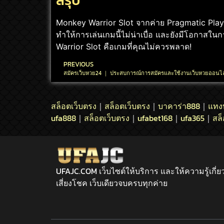
Monkey Warrior Slot จากค่าย Pragmatic Play ถ
ทำให้การเล่นเกมนี้ไม่น่าเบื่อ และยังมีโอกาสใ
Warrior Slot คือเกมที่คุณไม่ควรพลาด!
PREVIOUS
สมัครเว็บหวย24 ｜ ประสบการณ์การสมัครและใช้งานเว็บหวยออนไลน์ท
สล็อตเว็บตรง
สล็อตเว็บตรง
บาคาร่า888
แทง
｜
｜
｜
ufa888
สล็อตเว็บตรง
ufabet168
ufa365
สล
｜
｜
｜
｜
UFAJC.COM เว็บไซต์ให้บริการ และให้ความรู้เกี่ย
เสี่ยงโชค เว็บเดียวจบครบทุกค่าย