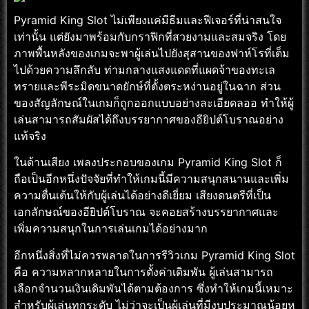
Pyramid King Slot ไม่เพียงแค่มีธีมและฟีเจอร์ที่น่าสนใจ
เท่านั้น แต่ยังมาพร้อมกับกราฟิกที่สวยงามและสมจริง โดย
ภาพพื้นหลังของเกมจะพาผู้เล่นไปยังสุสานของฟาห์โรที่เต็ม
ไปด้วยความลึกลับ ท่ามกลางแสงแดดที่แผดจ้าของทะเล
ทรายและพีระมิดขนาดยักษ์ที่ตั้งตระหง่านอยู่ในฉาก ส่วน
ของสัญลักษณ์ในเกมก็ถูกออกแบบอย่างละเอียดลออ ทำให้ผู้
เล่นสามารถสัมผัสได้ถึงบรรยากาศของอียิปต์โบราณอย่าง
แท้จริง
ในด้านเสียง เพลงประกอบของเกม Pyramid King Slot ก็
ถือเป็นอีกหนึ่งปัจจัยที่ทำให้เกมนี้มีความสนุกสนานและเพิ่ม
ความตื่นเต้นให้กับผู้เล่นได้อย่างดีเยี่ยม เสียงดนตรีที่เป็น
เอกลักษณ์ของอียิปต์โบราณ จะคอยสร้างบรรยากาศและ
เพิ่มความสนุกในการเล่นเกมได้อย่างมาก
อีกหนึ่งสิ่งที่ไม่ควรพลาดในการรีวิวเกม Pyramid King Slot
คือ ความหลากหลายในการตั้งค่าเดิมพัน ผู้เล่นสามารถ
เลือกจำนวนเงินเดิมพันได้ตามต้องการ ซึ่งทำให้เกมนี้เหมาะ
สำหรับผู้เล่นทุกระดับ ไม่ว่าจะเป็นผู้เล่นที่มีงบประมาณน้อยห