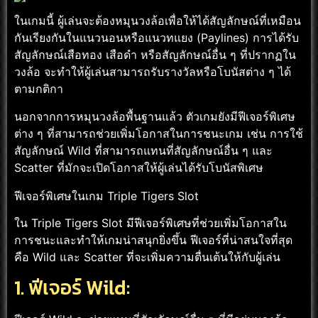
ในเกมนี้ ผู้เล่นจะต้องหมุนวงล้อเพื่อให้ได้สัญลักษณ์ที่เหมือน
กันเรียงกันในแนวนอนหรือแนวทแยง (Paylines) การได้รับ
สัญลักษณ์เสือทอง เสือดำ หรือสัญลักษณ์อื่น ๆ ที่ปรากฏใน
วงล้อ จะทำให้ผู้เล่นสามารถรับรางวัลหรือโบนัสต่าง ๆ ได้
ตามกติกา
นอกจากการหมุนวงล้อพื้นฐานแล้ว ตัวเกมยังมีฟีเจอร์พิเศษ
ต่าง ๆ ที่สามารถช่วยเพิ่มโอกาสในการชนะเกม เช่น การใช้
สัญลักษณ์ Wild ที่สามารถแทนที่สัญลักษณ์อื่น ๆ และ
Scatter ที่มักจะเปิดโอกาสให้ผู้เล่นได้รับโบนัสพิเศษ
ฟีเจอร์พิเศษในเกม Triple Tigers Slot
ใน Triple Tigers Slot มีฟีเจอร์พิเศษที่ช่วยเพิ่มโอกาสใน
การชนะและทำให้เกมน่าสนุกยิ่งขึ้น ฟีเจอร์ที่น่าสนใจที่สุด
คือ Wild และ Scatter ที่จะเพิ่มความตื่นเต้นให้กับผู้เล่น
1. ฟีเจอร์ Wild: