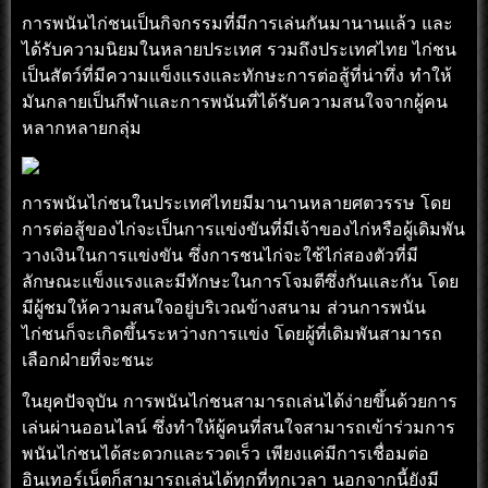
การพนันไก่ชนเป็นกิจกรรมที่มีการเล่นกันมานานแล้ว และ
ได้รับความนิยมในหลายประเทศ รวมถึงประเทศไทย ไก่ชน
เป็นสัตว์ที่มีความแข็งแรงและทักษะการต่อสู้ที่น่าทึ่ง ทำให้
มันกลายเป็นกีฬาและการพนันที่ได้รับความสนใจจากผู้คน
หลากหลายกลุ่ม
การพนันไก่ชนในประเทศไทยมีมานานหลายศตวรรษ โดย
การต่อสู้ของไก่จะเป็นการแข่งขันที่มีเจ้าของไก่หรือผู้เดิมพัน
วางเงินในการแข่งขัน ซึ่งการชนไก่จะใช้ไก่สองตัวที่มี
ลักษณะแข็งแรงและมีทักษะในการโจมตีซึ่งกันและกัน โดย
มีผู้ชมให้ความสนใจอยู่บริเวณข้างสนาม ส่วนการพนัน
ไก่ชนก็จะเกิดขึ้นระหว่างการแข่ง โดยผู้ที่เดิมพันสามารถ
เลือกฝ่ายที่จะชนะ
ในยุคปัจจุบัน การพนันไก่ชนสามารถเล่นได้ง่ายขึ้นด้วยการ
เล่นผ่านออนไลน์ ซึ่งทำให้ผู้คนที่สนใจสามารถเข้าร่วมการ
พนันไก่ชนได้สะดวกและรวดเร็ว เพียงแค่มีการเชื่อมต่อ
อินเทอร์เน็ตก็สามารถเล่นได้ทุกที่ทุกเวลา นอกจากนี้ยังมี