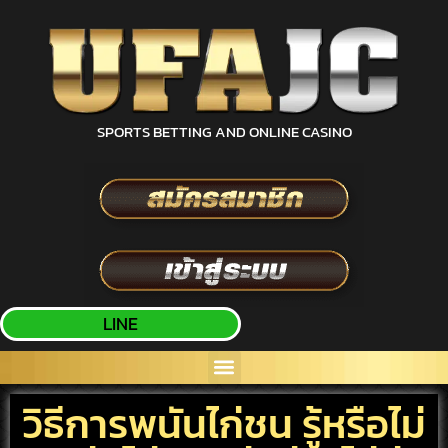
SPORTS BETTING AND ONLINE CASINO
LINE
วิธีการพนันไก่ชน รู้หรือไม่