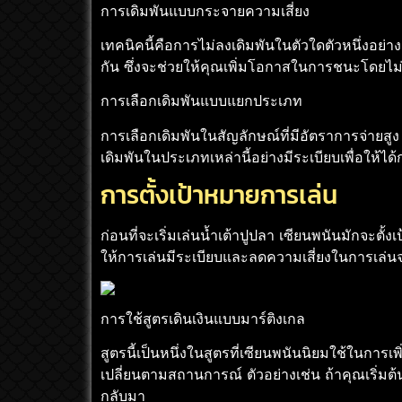
การเดิมพันแบบกระจายความเสี่ยง
เทคนิคนี้คือการไม่ลงเดิมพันในตัวใดตัวหนึ่งอย่าง
กัน ซึ่งจะช่วยให้คุณเพิ่มโอกาสในการชนะโดยไม่เ
การเลือกเดิมพันแบบแยกประเภท
การเลือกเดิมพันในสัญลักษณ์ที่มีอัตราการจ่ายสูง 
เดิมพันในประเภทเหล่านี้อย่างมีระเบียบเพื่อใ
การตั้งเป้าหมายการเล่น
ก่อนที่จะเริ่มเล่นน้ำเต้าปูปลา เซียนพนันมักจะตั้
ให้การเล่นมีระเบียบและลดความเสี่ยงในการเล่
การใช้สูตรเดินเงินแบบมาร์ติงเกล
สูตรนี้เป็นหนึ่งในสูตรที่เซียนพนันนิยมใช้ในกา
เปลี่ยนตามสถานการณ์ ตัวอย่างเช่น ถ้าคุณเริ่ม
กลับมา