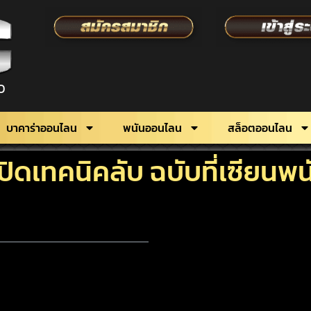
O
บาคาร่าออนไลน
พนันออนไลน
สล็อตออนไลน
ปิดเทคนิคลับ ฉบับที่เซียนพน