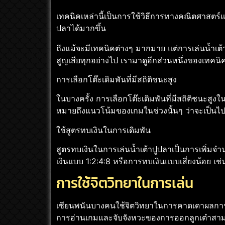
เทคนิคเหล่านี้เป็นการใช้วิธีการทางคณิตศาสตร์
ปลาได้มากขึ้น
ถึงแม้จะมีเทคนิคต่างๆ มากมาย แต่การเล่นน้ำเต้า
สูญเสียทุกอย่างไป เรามาดูอีกส่วนหนึ่งของเทคนิค
การเลือกโต๊ะเดิมพันที่มีสถิติชนะสูง
ในบางครั้ง การเลือกโต๊ะเดิมพันที่มีสถิติชนะสูงใน
หมายถึงแนวโน้มของเกมในช่วงนั้นๆ ว่าจะเป็นไป
ใช้สูตรทบเงินในการเดิมพัน
สูตรทบเงินในการเล่นน้ำเต้าปูปลาเป็นการเพิ่มจำ
เงินแบบ 1:2:4:8 หรือการทบเงินแบบเสี่ยงน้อย เช
การใช้จิตวิทยาในการเล่น
เซียนพนันบางคนใช้จิตวิทยาในการคาดเดาผลการออ
การอ่านเกมและจับจังหวะของการออกลูกเต๋าสาม