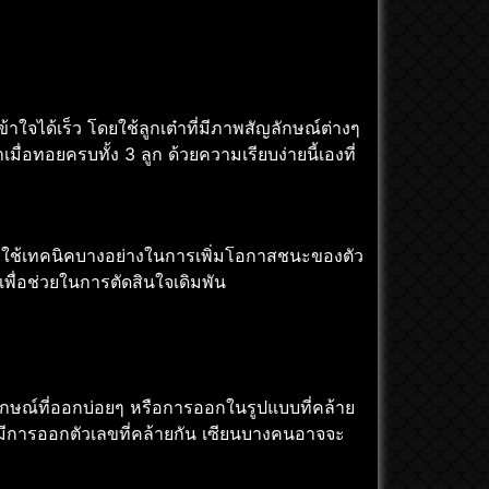
้าใจได้เร็ว โดยใช้ลูกเต๋าที่มีภาพสัญลักษณ์ต่างๆ
มื่อทอยครบทั้ง 3 ลูก ด้วยความเรียบง่ายนี้เองที่
ักจะใช้เทคนิคบางอย่างในการเพิ่มโอกาสชนะของตัว
พื่อช่วยในการตัดสินใจเดิมพัน
ักษณ์ที่ออกบ่อยๆ หรือการออกในรูปแบบที่คล้าย
จะมีการออกตัวเลขที่คล้ายกัน เซียนบางคนอาจจะ