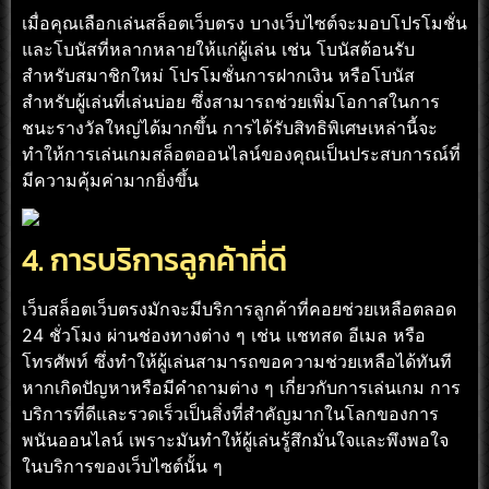
เมื่อคุณเลือกเล่นสล็อตเว็บตรง บางเว็บไซต์จะมอบโปรโมชั่น
และโบนัสที่หลากหลายให้แก่ผู้เล่น เช่น โบนัสต้อนรับ
สำหรับสมาชิกใหม่ โปรโมชั่นการฝากเงิน หรือโบนัส
สำหรับผู้เล่นที่เล่นบ่อย ซึ่งสามารถช่วยเพิ่มโอกาสในการ
ชนะรางวัลใหญ่ได้มากขึ้น การได้รับสิทธิพิเศษเหล่านี้จะ
ทำให้การเล่นเกมสล็อตออนไลน์ของคุณเป็นประสบการณ์ที่
มีความคุ้มค่ามากยิ่งขึ้น
4. การบริการลูกค้าที่ดี
เว็บสล็อตเว็บตรงมักจะมีบริการลูกค้าที่คอยช่วยเหลือตลอด
24 ชั่วโมง ผ่านช่องทางต่าง ๆ เช่น แชทสด อีเมล หรือ
โทรศัพท์ ซึ่งทำให้ผู้เล่นสามารถขอความช่วยเหลือได้ทันที
หากเกิดปัญหาหรือมีคำถามต่าง ๆ เกี่ยวกับการเล่นเกม การ
บริการที่ดีและรวดเร็วเป็นสิ่งที่สำคัญมากในโลกของการ
พนันออนไลน์ เพราะมันทำให้ผู้เล่นรู้สึกมั่นใจและพึงพอใจ
ในบริการของเว็บไซต์นั้น ๆ