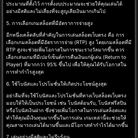
ประมาณที่ตั้งไว้ การตั้งงบประมาณจะช่วยให้คุณเล่นได้
อย่างมีสติและไม่เสี่ยงที่จะสูญเสียเงินมากเกินไป
5. การเลือกเกมสล็อตที่มีอัตราการจ่ายสูง
อีกหนึ่งเคล็ดลับที่สำคัญในการเล่นสล็อตเว็บตรง คือ การ
เลือกเกมสล็อตที่มีอัตราการจ่าย (RTP) สูง โดยเกมสล็อตที่มี
RTP สูงจะช่วยเพิ่มโอกาสในการชนะรางวัลมากขึ้น ควร
เลือกเล่นเกมที่มีเปอร์เซ็นต์การคืนเงินแก่ผู้เล่น (Return to
Player) ที่มากกว่า 95% ขึ้นไป เพื่อให้คุณได้รับโอกาสใน
การทำกำไรสูงสุด
6. ใช้โบนัสและโปรโมชั่นให้เกิดประโยชน์สูงสุด
อย่าลืมที่จะใช้โบนัสและโปรโมชั่นที่ทางเว็บสล็อตเว็บตรง
มอบให้ให้เป็นประโยชน์ เช่น โบนัสต้อนรับ, โบนัสฟรีสปิน
หรือโบนัสเงินฝาก ซึ่งช่วยเพิ่มโอกาสในการเล่นสล็อตและ
ทำให้คุณมีเงินทุนมากขึ้นในการเล่น เกมเหล่านี้จะช่วยให้
คุณสามารถเล่นได้นานขึ้นและมีโอกาสทำกำไรได้มากขึ้น
7. เล่นอย่างมีสติและไม่รีบร้อน