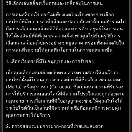
วิธีเลือกเล่นสล็อตเว็บตรงและเคล็ดลับในการเล่น
การเล่นสล็อตเว็บตรงไม่เพียงแต่เป็นเรื่องของการเลือก
เว็บไซต์ที่มีความน่าเชื่อถือและปลอดภัยเท่านั้น แต่ยังรวมไป
ถึงการเลือกเกมสล็อตที่ดีที่สุดและการตั้งกลยุทธ์ในการเล่น
ให้ได้ผลลัพธ์ที่ดีที่สุด บทความนี้จะพาคุณไปเรียนรู้วิธีการ
เลือกเล่นสล็อตเว็บตรงอย่างชาญฉลาด พร้อมทั้งเคล็ดลับใน
การเล่นที่จะช่วยให้คุณเพิ่มโอกาสในการชนะมากขึ้น
1. เลือกเว็บตรงที่มีใบอนุญาตและการรับรอง
เมื่อคุณเลือกเล่นสล็อตเว็บตรง ควรตรวจสอบให้แน่ใจว่า
เว็บไซต์นั้นมีใบอนุญาตจากองค์กรที่มีชื่อเสียง เช่น มอลตา
(Malta) หรือคูราเซา (Curacao) ซึ่งเป็นหน่วยงานที่รับรอง
การให้บริการเกมออนไลน์ที่มีความโปร่งใสและถูกต้องตาม
กฎหมาย การเลือกเว็บที่มีใบอนุญาตจะช่วยให้คุณมั่นใจได้
ว่าเว็บไซต์นั้นเป็นเว็บที่มีความน่าเชื่อถือและมีการควบคุม
คุณภาพการให้บริการ
2. ตรวจสอบระบบการฝาก-ถอนที่ง่ายและสะดวก