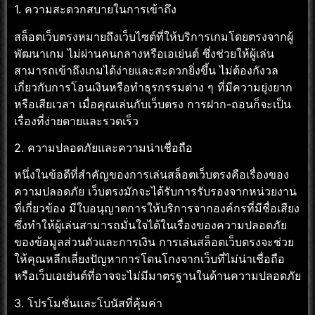
1. ความสะดวกสบายในการเข้าถึง
สล็อตเว็บตรงหมายถึงเว็บไซต์ที่ให้บริการเกมโดยตรงจากผู้
พัฒนาเกม ไม่ผ่านคนกลางหรือเอเย่นต์ ซึ่งช่วยให้ผู้เล่น
สามารถเข้าถึงเกมได้ง่ายและสะดวกยิ่งขึ้น ไม่ต้องกังวล
เกี่ยวกับการโอนเงินหรือทำธุรกรรมต่าง ๆ ที่มีความยุ่งยาก
หรือเสียเวลา เมื่อคุณเล่นกับเว็บตรง การฝาก-ถอนก็จะเป็น
เรื่องที่ง่ายดายและรวดเร็ว
2. ความปลอดภัยและความน่าเชื่อถือ
หนึ่งในข้อดีที่สำคัญของการเล่นสล็อตเว็บตรงคือเรื่องของ
ความปลอดภัย เว็บตรงมักจะได้รับการรับรองจากหน่วยงาน
ที่เกี่ยวข้อง มีใบอนุญาตการให้บริการจากองค์กรที่มีชื่อเสียง
ซึ่งทำให้ผู้เล่นสามารถมั่นใจได้ในเรื่องของความปลอดภัย
ของข้อมูลส่วนตัวและการเงิน การเล่นสล็อตเว็บตรงจะช่วย
ให้คุณหลีกเลี่ยงปัญหาการโดนโกงจากเว็บที่ไม่น่าเชื่อถือ
หรือเว็บเอเย่นต์ที่อาจจะไม่มีมาตรฐานในด้านความปลอดภัย
3. โปรโมชั่นและโบนัสที่คุ้มค่า