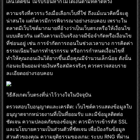
เล่นได้ดีขึ้น ไม่รีบร้อนหากไม่ได้เงินตามที่คาดหวัง
ความจริงที่ควรระวังเมื่อเลือกเว็บที่ใช่ ถึงแม้แนวคิดนี้จะดู
น่าสนใจ แต่ก็ควรมีการพิจารณาอย่างรอบคอบ เพราะใน
ตลาดมีเว็บไซต์มากมายที่อ้างว่าเป็นเว็บตรงหรือให้เงื่อนไข
แบบเดียวกัน แต่ในความเป็นจริงอาจมีข้อจำกัดหรือเงื่อนไข
ที่ซ่อนอยู่ เช่น การจำกัดการถอนในช่วงเวลาบาง การคิดค่า
ธรรมเนียมในการทำธุรกรรม หรือการกำหนดเงื่อนไขที่
ทำให้คุณถอนเงินได้ยากขึ้นเมื่อคุณมีจำนวนเล็กน้อย ดังนั้น
ก่อนจะยินยอมจ่ายเงินหรือสมัครจริงๆ ควรตรวจสอบราย
ละเอียดอย่างรอบคอบ
วิธีสังเกตเว็บตรงที่น่าไว้วางใจในปัจจุบัน
ตรวจสอบใบอนุญาตและเครดิต: เว็บไซต์ควรแสดงข้อมูลใบ
อนุญาตจากหน่วยงานที่เป็นที่ยอมรับ และมีข้อมูลติดต่อ
ชัดเจน ความปลอดภัยของข้อมูล: ควรมีการเข้ารหัส SSL
และนโยบายความเป็นส่วนตัวที่ชัดเจน เพื่อป้องกันข้อมูล
ส่วนตัวของคุณ ความยุติธรรมของเกม: ระบบ RNG ที่ผ่าน