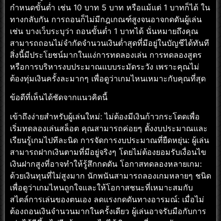
กำหนดขั้นต่ำ เช่น 10 บาท 5 บาท หรือแม้แต่ 1 บาทก็ได้ ใน
ทางกลับกัน การถอนก็ไม่มีกฎเกณฑ์สูงจนอาจกดดันผู้เล่น
เช่น บางเว็บระบุว่า ถอนขั้นต่ำ 1 บาทได้ นั่นหมายถึงคุณ
สามารถถอนไม่จำกัดจำนวนเงินต่ำสุดที่มีอยู่ในบัญชีได้ทันที
สิ่งนี้มีประโยชน์มากในแง่การทดลองเล่น การทดลองสูตร
หรือการบริหารงบประมาณแบบระมัดระวัง เพราะคุณไม่
ต้องทุ่มเงินครั้งละมากๆ เพื่อดูว่าเกมไหนเหมาะกับคุณที่สุด
ข้อดีที่เห็นได้ชัดจากแนวคิดนี้
เข้าถึงง่ายสำหรับผู้เล่นใหม่: ไม่ต้องมีเงินก้าวกระโดดเพื่อ
เริ่มทดลองเล่นสล็อต คุณสามารถค่อยๆ ตั้งงบประมาณและ
เรียนรู้เกมไปทีละนิด การจัดการงบประมาณที่ยืดหยุ่น: ผู้เล่น
สามารถฝากเงินตามที่มีอยู่จริงๆ โดยไม่ต้องยอมรับเงื่อนไข
เงินฝากสูงที่อาจทำให้รู้สึกกดดัน โอกาสทดลองหลายเกม:
ด้วยเงินทุนที่ไม่สูงมาก นักพนันสามารถลองเกมหลายๆ ชนิด
เพื่อดูว่าเกมไหนถูกใจและให้โอกาสชนะที่เหมาะสมกับ
สไตล์การเล่นของตนเอง ลดแรงกดดันทางอารมณ์: เมื่อไม่
ต้องถอนเงินจำนวนมากในครั้งเดียว ผู้เล่นอาจรับมือกับการ