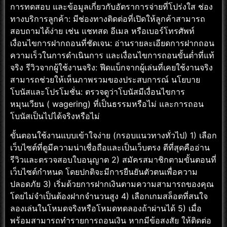
การทดสอบ และข้อมูลเกี่ยวกับอัตราการจ่ายที่โปร่งใส ช่อง
ทางบริการลูกค้า: มีช่องทางติดต่อที่เปิดให้ลูกค้าสามารถ
สอบถามได้ง่าย เช่น แชทสด อีเมล หรือเบอร์โทรศัพท์
เงื่อนไขการฝากถอนที่ชัดเจน: อ่านรายละเอียดการฝากถอน
ความเร็วในการดำเนินการ และเงื่อนไขการถอนขั้นต่ำที่แท้
จริง รีวิวจากผู้ใช้งานจริง: ฟีดแบ็กจากผู้เล่นที่เคยใช้งานจริง
สามารถช่วยให้เห็นภาพรวมของประสบการณ์ นโยบาย
โบนัสและโปรโมชั่น: ตรวจดูว่าโบนัสมีเงื่อนไขการ
หมุนเวียน ( wagering) ที่เป็นธรรมหรือไม่ และการถอน
โบนัสเป็นไปได้จริงหรือไม่
ขั้นตอนใช้งานแบบเข้าใจง่าย (กรอบแนวทางทั่วไป) 1) เลือก
เว็บไซต์ที่ดูมีความน่าเชื่อถือและเป็นเว็บตรง ดีที่สุดคืออ่าน
รีวิวและตรวจสอบใบอนุญาต 2) สมัครสมาชิกตามขั้นตอนที่
เว็บไซต์กำหนด โดยปกติจะมีการยืนยันตัวตนเพื่อความ
ปลอดภัย 3) เริ่มด้วยการฝากเงินตามความสามารถของคุณ
โดยไม่จำเป็นต้องฝากจำนวนสูง 4) เลือกเกมสล็อตที่สนใจ
ลองเล่นในโหมดจริงหรือโหมดทดลองถ้าผ่านได้ 5) เมื่อ
พร้อมสามารถทำรายการถอนเงิน หากมีข้อสงสัย ให้ติดต่อ