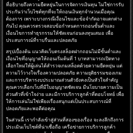
ที่อธิบายถึงความยืดหยุ่นในการจัดการเงินทุน ไม่ใช่การรับ
ประกันว่าเว็บไซต์ทุกที่จะให้ถอนเงินทุกจำนวนเมื่อคุณ
ต้องการ เพราะบางกรณีเงื่อนไขและข้อจำกัดอาจแตกต่าง
กันไป คุณควรตรวจสอบข้อกำหนดการถอนขั้นต่ำและ
เงื่อนไขการทำธุรกรรมให้ชัดเจนก่อนลงทุนเสมอ เพื่อ
ประสบการณ์ที่ราบรื่นและปลอดภัย
สรุปเบื้องต้น แนวคิดเว็บตรงสล็อตฝากถอนไม่มีขั้นต่ำและ
เงื่อนไขที่อนุญาตให้ถอนเริ่มต้นที่ 1 บาทสามารถเปิดทาง
เลือกใหม่ให้ผู้เล่นได้สำรวจเกมสล็อตด้วยความยืดหยุ่น แต่
ความไว้วางใจเรื่องความปลอดภัย ความยุติธรรมของเกม
และการบริหารงบประมาณส่วนตัวยังคงเป็นหัวใจสำคัญ
คุณควรเลือกเว็บที่มีใบอนุญาตชัดเจน มีนโยบายความเป็น
ส่วนตัวที่เข้าใจง่าย และมีการบริการลูกค้าที่ตอบโจทย์ เพื่อ
ให้การเล่นไม่ใช่เพียงเรื่องสนุกแต่เป็นประสบการณ์ที่
ปลอดภัยและพอดีต่อคุณ
ในส่วนนี้ เรากำลังเข้าสู่ส่วนที่สองของเรื่อง จะลงลึกถึงการ
ประเมินเว็บไซต์ที่น่าเชื่อถือ เครือข่ายการบริการลูกค้า