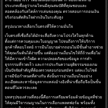
ประเภทเพื่อดูว่าเกมไหนมีคุณสมบัติที่คุณชอบและ
สอดคล้องกับสไตล์การเล่นของคุณ ตรวจสอบการถอนเงิน
จริงก่อนตัดสินใจฝากเงินในระดับสูง
สรุปแนวทางเลือกเว็บตรงที่ให้ความมั่นใจ
เว็บตรงที่เชื่อถือได้มักจะสื่อถึงความโปร่งใสในทุกด้าน
ตั้งแต่การควบคุมและใบอนุญาต ไปจนถึงการให้บริการ
ลูกค้าที่ตอบโจทย์ การมีนโยบายฝากถอนไม่มีขั้นต่ำอาจช่วย
ให้คุณเริ่มต้นได้ง่ายขึ้น แต่ต้องอ่านเงื่อนไขให้ถี่ถ้วนเพื่อไม่
ให้มีความเข้าใจผิด ความปลอดภัยของข้อมูล การทำ
ธุรกรรมที่รวดเร็ว และการประกันความยุติธรรมของเกม
เป็นปัจจัยสำคัญที่ต้องตรวจสอบก่อนสมัคร แต่ละเว็บไซต์
อาจมีข้อกำหนดที่ต่างกัน ดังนั้นการอ่านเงื่อนไขอย่าง
ละเอียดและหาข้อมูลจากแหล่งอ้างอิงที่น่าเชื่อถือจึงเป็นขั้น
ตอนที่ไม่ควรละเลย
บทสรุปของส่วนที่สองนี้คือการเตรียมพร้อมด้วยข้อมูลที่ช่วย
ให้คุณมีวิจารณญาณในการเลือกแพลตฟอร์ม พร้อมทั้ง