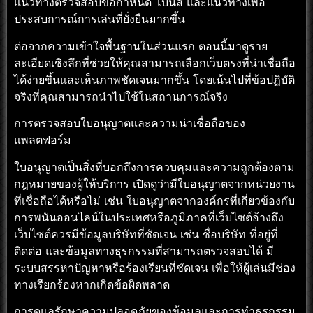
แนวทางตรวจสอบข้อกำหนด โบนัส และแนวทางเพื่อ
ประสบการณ์การเล่นที่ยั่งยืนมากขึ้น
ต่อจากความเข้าใจพื้นฐานในส่วนแรก ตอนนี้มาดูราย
ละเอียดเชิงลึกที่ช่วยให้คุณสามารถเลือกเว็บตรงที่น่าเชื่อถือ
ได้ง่ายขึ้นและเห็นภาพชัดเจนมากขึ้น โดยเน้นไปที่ข้อปฏิบัติ
จริงที่คุณสามารถนำไปใช้ในสถานการณ์จริง
การตรวจสอบใบอนุญาตและความน่าเชื่อถือของ
แพลตฟอร์ม
ใบอนุญาตเป็นสิ่งที่บอกถึงการควบคุมและความถูกต้องตาม
กฎหมายของผู้ให้บริการ เปิดดูว่ามีใบอนุญาตจากหน่วยงาน
ที่เชื่อถือได้หรือไม่ เช่น ใบอนุญาตจากองค์กรที่เกี่ยวข้องกับ
การพนันออนไลน์ในประเทศหรือภูมิภาคที่เว็บไซต์อ้างถึง
เว็บไซต์ควรมีข้อมูลบริษัทที่ชัดเจน เช่น ชื่อบริษัท ที่อยู่ที่
ติดต่อ และข้อมูลทางธุรกรรมที่สามารถตรวจสอบได้ มี
ระบบสรรหาปัญหาหรือร้องเรียนที่ชัดเจน เพื่อให้ผู้เล่นมีช่อง
ทางเรียกร้องหากเกิดข้อผิดพลาด
การดูแลรักษาความปลอดภัยของข้อมูลและการทำธุรกรรม