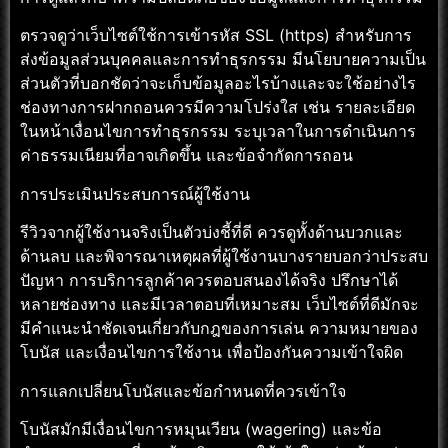
ตรวจดูว่าเว็บไซต์ใช้การเข้ารหัส SSL (https) สำหรับการ
ส่งข้อมูลส่วนบุคคลและการทำธุรกรรม มีนโยบายความเป็น
ส่วนตัวที่บอกชัดว่าจะเก็บข้อมูลอะไรบ้างและจะใช้อย่างไร
ช่องทางการฝากถอนควรมีความโปร่งใส เช่น รายละเอียด
ในหน้าเงื่อนไขการทำธุรกรรม ระบุเวลาในการดำเนินการ
ค่าธรรมเนียมที่อาจเกิดขึ้น และข้อจำกัดการถอน
การประเมินประสบการณ์ผู้ใช้งาน
รีวิวจากผู้ใช้งานจริงเป็นตัวบ่งชี้ที่ดี ควรดูทั้งด้านบวกและ
ด้านลบ และพิจารณาเหตุผลที่ผู้ใช้งานบางรายบอกว่าประสบ
ปัญหา การบริการลูกค้าควรตอบสนองได้จริง ปรึกษาได้
หลายช่องทาง และมีเวลาตอบที่เหมาะสม เว็บไซต์ที่ดีมักจะ
มีคำแนะนำชัดเจนเกี่ยวกับกฎของการเล่น ความหมายของ
โบนัส และเงื่อนไขการใช้งาน เพื่อป้องกันความเข้าใจผิด
การแลกเปลี่ยนโบนัสและข้อกำหนดที่ควรเข้าใจ
โบนัสมักมีเงื่อนไขการหมุนเวียน (wagering) และข้อ