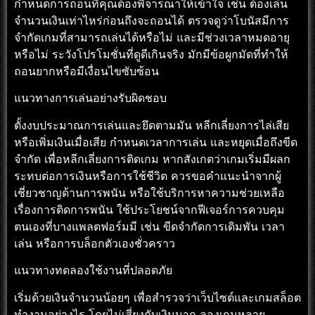
กำหนดการถอนที่คุณต้องพิจารณาให้เข้าใจ เช่น ต้องเล่น
จำนวนเงินเท่าไหร่ก่อนถึงจะถอนได้ ตรวจดูว่าโบนัสมีการ
จำกัดเกมที่สามารถเล่นได้หรือไม่ และมีช่วงเวลาหมดอายุ
หรือไม่ ระวังโปรโมชั่นที่ดูดีเกินจริง มักมีข้อผูกมัดที่ทำให้
ถอนยากหรือมีเงื่อนไขซับซ้อน
แนวทางการเล่นอย่างรับผิดชอบ
ตั้งงบประมาณการเล่นและยึดตามมัน หลีกเลี่ยงการไล่เสีย
หรือเพิ่มเงินเมื่อเสีย กำหนดเวลาการเล่น และหยุดเมื่อถึงขีด
จำกัด เพื่อหลีกเลี่ยงการติดเกม หากสังเกตว่าเกมเริ่มมีผลก
ระทบต่อการเงินหรือการใช้ชีวิต ควรขอคำแนะนำจากผู้
เชี่ยวชาญด้านการพนัน หรือใช้บริการหาความช่วยเหลือ
เรื่องการติดการพนัน ใช้ประโยชน์จากฟีเจอร์การควบคุม
ตนเองที่บางแพลตฟอร์มมี เช่น ขีดจำกัดการเดิมพัน เวลา
เล่น หรือการบล็อกตัวเองชั่วคราว
แนวทางทดลองใช้งานที่ปลอดภัย
เริ่มด้วยเงินจำนวนน้อยๆ เพื่อสำรวจว่าเว็บไซต์และเกมสล็อต
ทำงานอย่างไร โดยไม่เสี่ยงกับเงินมาก ลองเกมหลาย