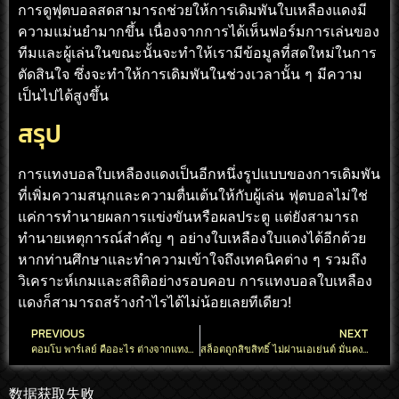
การดูฟุตบอลสดสามารถช่วยให้การเดิมพันใบเหลืองแดงมี
ความแม่นยำมากขึ้น เนื่องจากการได้เห็นฟอร์มการเล่นของ
ทีมและผู้เล่นในขณะนั้นจะทำให้เรามีข้อมูลที่สดใหม่ในการ
ตัดสินใจ ซึ่งจะทำให้การเดิมพันในช่วงเวลานั้น ๆ มีความ
เป็นไปได้สูงขึ้น
สรุป
การแทงบอลใบเหลืองแดงเป็นอีกหนึ่งรูปแบบของการเดิมพัน
ที่เพิ่มความสนุกและความตื่นเต้นให้กับผู้เล่น ฟุตบอลไม่ใช่
แค่การทำนายผลการแข่งขันหรือผลประตู แต่ยังสามารถ
ทำนายเหตุการณ์สำคัญ ๆ อย่างใบเหลืองใบแดงได้อีกด้วย
หากท่านศึกษาและทำความเข้าใจถึงเทคนิคต่าง ๆ รวมถึง
วิเคราะห์เกมและสถิติอย่างรอบคอบ การแทงบอลใบเหลือง
แดงก็สามารถสร้างกำไรได้ไม่น้อยเลยทีเดียว!
PREVIOUS
NEXT
คอมโบ พาร์เลย์ คืออะไร ต่างจากแทงบอล มิกซ์พาร์เลย์ ตรงไหน มีคำตอบ
สล็อตถูกสิขสิทธิ์ ไม่ผ่านเอเย่นต์ มั่นคง จ่ายชัวร์ เล่นได้ทุกที่ทุกเวลา
数据获取失败