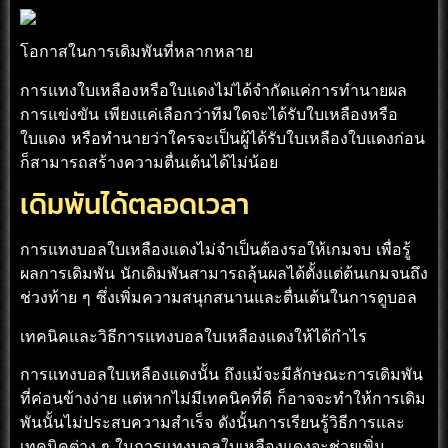
โอกาสในการเดิมพันที่หลากหลาย
การแทงใบเหลืองหรือใบแดงไม่ได้จำกัดแค่การทำนายผล
การแข่งขัน เพียงแค่เลือกว่าทีมใดจะได้รับใบเหลืองหรือ
ใบแดง หรือทำนายว่าใครจะเป็นผู้ได้รับใบเหลืองใบแดงก่อน
ก็สามารถสร้างความตื่นเต้นได้ไม่น้อย
เดิมพันได้ตลอดเวลา
การแทงบอลใบเหลืองแดงไม่จำเป็นต้องรอให้เกมจบ เพื่อรู้
ผลการเดิมพัน นักเดิมพันสามารถลุ้นผลได้ตั้งแต่ต้นเกมจนถึง
ช่วงท้าย ๆ ซึ่งเพิ่มความสนุกสนานและตื่นเต้นในการดูบอล
เทคนิคและวิธีการแทงบอลใบเหลืองแดงให้ได้กำไร
การแทงบอลใบเหลืองแดงนั้น ถึงแม้จะมีลักษณะการเดิมพัน
ที่ค่อนข้างง่าย แต่หากไม่มีเทคนิคที่ดี ก็อาจจะทำให้การเดิม
พันนั้นไม่ประสบความสำเร็จ ดังนั้นการเรียนรู้วิธีการและ
เทคนิคต่าง ๆ ในการแทงบอลใบเหลืองแดงจะช่วยเพิ่ม