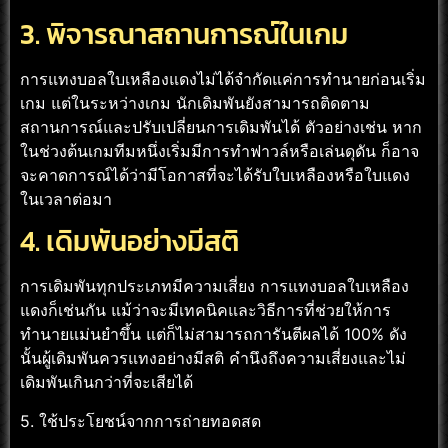
3. พิจารณาสถานการณ์ในเกม
การแทงบอลใบเหลืองแดงไม่ได้จำกัดแค่การทำนายก่อนเริ่ม
เกม แต่ในระหว่างเกม นักเดิมพันยังสามารถติดตาม
สถานการณ์และปรับเปลี่ยนการเดิมพันได้ ตัวอย่างเช่น หาก
ในช่วงต้นเกมทีมหนึ่งเริ่มมีการทำฟาวล์หรือเล่นดุดัน ก็อาจ
จะคาดการณ์ได้ว่ามีโอกาสที่จะได้รับใบเหลืองหรือใบแดง
ในเวลาต่อมา
4. เดิมพันอย่างมีสติ
การเดิมพันทุกประเภทมีความเสี่ยง การแทงบอลใบเหลือง
แดงก็เช่นกัน แม้ว่าจะมีเทคนิคและวิธีการที่ช่วยให้การ
ทำนายแม่นยำขึ้น แต่ก็ไม่สามารถการันตีผลได้ 100% ดัง
นั้นผู้เดิมพันควรแทงอย่างมีสติ คำนึงถึงความเสี่ยงและไม่
เดิมพันเกินกว่าที่จะเสียได้
5. ใช้ประโยชน์จากการถ่ายทอดสด