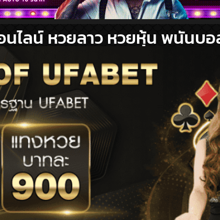
อนไลน์ หวยลาว หวยหุ้น พนันบอ