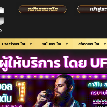
O
บาคาร่าออนไลน
พนันออนไลน
สล็อตออนไลน
กผู้ให้บริการ โดย 