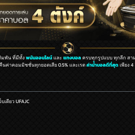
พัน ที่มีทั้ง
พนันออนไลน์
และ
แทงบอล
ครบทุกรูปแบบ ทุกลีก สามารถ
์คืนค่าคอมมิชชั่นทุกยอดเสีย 0.5% และเรต
ค่าน้ำบอลดีที่สุด
เพียง 4 
็บเดียว UFAJC