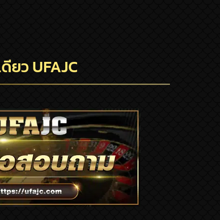
เดียว UFAJC