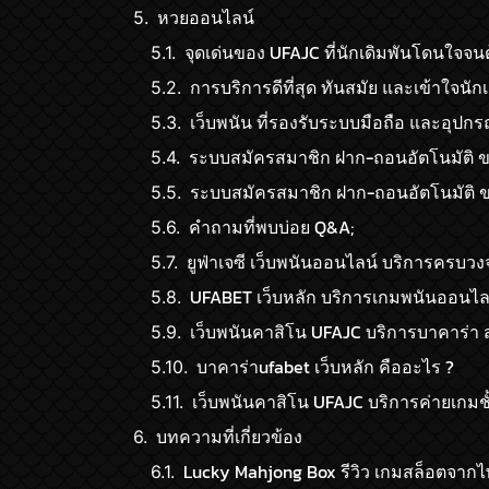
หวยออนไลน์
จุดเด่นของ UFAJC ที่นักเดิมพันโดนใจจน
การบริการดีที่สุด ทันสมัย และเข้าใจนักเ
เว็บพนัน ที่รองรับระบบมือถือ และอุปกรณ
ระบบสมัครสมาชิก ฝาก-ถอนอัตโนมัติ ข
ระบบสมัครสมาชิก ฝาก-ถอนอัตโนมัติ 
คำถามที่พบบ่อย Q&A;
ยูฟ่าเจซี เว็บพนันออนไลน์ บริการครบว
UFABET เว็บหลัก บริการเกมพนันออนไ
เว็บพนันคาสิโน UFAJC บริการบาคาร่า ส
บาคาร่าufabet เว็บหลัก คืออะไร ?
เว็บพนันคาสิโน UFAJC บริการค่ายเกมช
บทความที่เกี่ยวข้อง
Lucky Mahjong Box รีวิว เกมสล็อตจาก