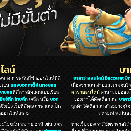
ไลน์
บา
งทางการพนันกีฬาออนไลน์ที่ดี
บาคาร่าออนไลน์
Baccarat On
ะเป็น
แทงบอลสเต็ป แทงบอล
เนื่องจากเล่นง่ายและเกมจบ
คาบอล
ที่มีการอัพเดตแบบเรียล
คาร่าออนไลน์
ผ่านระบบออนไลน
ียร์ลีก ไทยลีก
เจลีก หรือ
บอล
ของเราได้คัดเลือกเกม
บาคาร
ราจึงเป็นเว็บที่มีคุณภาพ และเป็น
ลูกค้าได้เลือกเล่นกันอย่างจุใ
อลออนไลน์เสมอ
หลายเท่าแน่นอน 
ประโยชน์มากมาย อาทิ เช่น แจก
ทางเว็บของเรามีอัตราจ่ายให้กับผ
 ให้ลูกค้าได้รับชมการ
ถ่ายทอด
อื่นๆ ที่มีคุณภาพ สนุก ไม่แพ