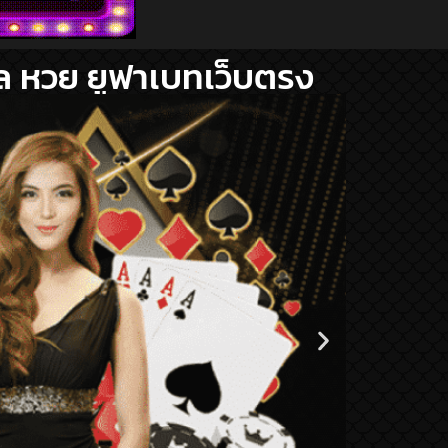
ล หวย ยูฟาเบทเว็บตรง