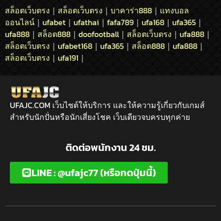
สล็อตเว็บตรง
สล็อตเว็บตรง
บาคาร่า888
แทงบอล
｜
｜
｜
ออนไลน์
ufabet
ufathai
fafa789
ufa168
ufa365
｜
｜
｜
｜
｜
｜
ufa888
สล็อต888
doofootball
สล็อตเว็บตรง
ufa888
｜
｜
｜
｜
｜
สล็อตเว็บตรง
ufabet168
ufa365
สล็อต888
ufa888
｜
｜
｜
｜
｜
สล็อตเว็บตรง
ufa191
｜
｜
UFAJC.COM เว็บไซต์ให้บริการ และให้ความรู้เกี่ยวกับเกมส์
สำหรับนักปั่นหรือนักเสี่ยงโชค เว็บเดียวจบครบทุกค่าย
ติดต่อพนักงาน 24 ชม.
LINE : @ufajc77 (หรือกดปุ่มนี้)