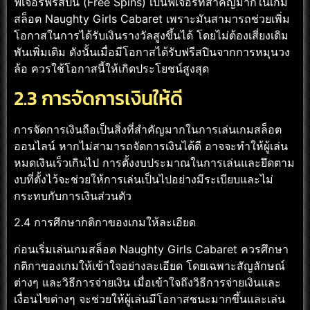
ฟีเจอร์ฟรีสปิน (Free Spins) เป็นฟีเจอร์ที่สำคัญมากในเกม
สล็อต Naughty Girls Cabaret เพราะมันสามารถช่วยเพิ่ม
โอกาสในการได้รับเงินรางวัลสูงขึ้นได้ โดยไม่ต้องเสี่ยงเดิม
พันเพิ่มเติม ดังนั้นเมื่อมีโอกาสได้รับฟรีสปินจากการหมุนวง
ล้อ ควรใช้โอกาสนี้ให้เกิดประโยชน์สูงสุด
2.3 การจัดการเงินให้ดี
การจัดการเงินถือเป็นสิ่งที่สำคัญมากในการเล่นเกมสล็อต
ออนไลน์ หากไม่สามารถจัดการเงินได้ดี อาจจะทำให้ผู้เล่น
หมดเงินเร็วเกินไป การตั้งงบประมาณในการเล่นและยึดตาม
งบที่ตั้งไว้จะช่วยให้การเล่นเป็นไปอย่างมีระเบียบและไม่
กระทบกับการเงินส่วนตัว
2.4 การศึกษากติกาของเกมให้ละเอียด
ก่อนเริ่มเล่นเกมสล็อต Naughty Girls Cabaret ควรศึกษา
กติกาของเกมให้เข้าใจอย่างละเอียด โดยเฉพาะสัญลักษณ์
ต่างๆ และวิธีการจ่ายเงิน เมื่อเข้าใจถึงวิธีการจ่ายเงินและ
เงื่อนไขต่างๆ จะช่วยให้ผู้เล่นมีโอกาสชนะมากขึ้นและเล่น