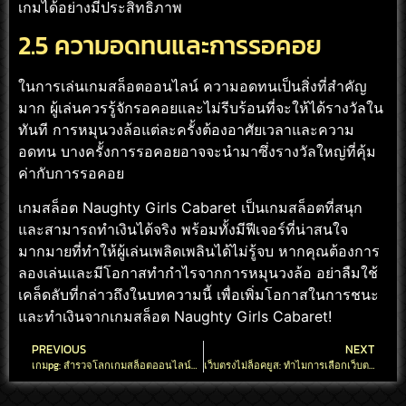
เกมได้อย่างมีประสิทธิภาพ
2.5 ความอดทนและการรอคอย
ในการเล่นเกมสล็อตออนไลน์ ความอดทนเป็นสิ่งที่สำคัญ
มาก ผู้เล่นควรรู้จักรอคอยและไม่รีบร้อนที่จะให้ได้รางวัลใน
ทันที การหมุนวงล้อแต่ละครั้งต้องอาศัยเวลาและความ
อดทน บางครั้งการรอคอยอาจจะนำมาซึ่งรางวัลใหญ่ที่คุ้ม
ค่ากับการรอคอย
เกมสล็อต Naughty Girls Cabaret เป็นเกมสล็อตที่สนุก
และสามารถทำเงินได้จริง พร้อมทั้งมีฟีเจอร์ที่น่าสนใจ
มากมายที่ทำให้ผู้เล่นเพลิดเพลินได้ไม่รู้จบ หากคุณต้องการ
ลองเล่นและมีโอกาสทำกำไรจากการหมุนวงล้อ อย่าลืมใช้
เคล็ดลับที่กล่าวถึงในบทความนี้ เพื่อเพิ่มโอกาสในการชนะ
และทำเงินจากเกมสล็อต Naughty Girls Cabaret!
PREVIOUS
NEXT
เกมpg: สำรวจโลกเกมสล็อตออนไลน์อย่างง่ายในมุมมองที่คุ้นเคย
เว็บตรงไม่ล็อคยูส: ทำไมการเลือกเว็บตรงคือสิ่งที่ดีที่สุดสำหรับคุณ