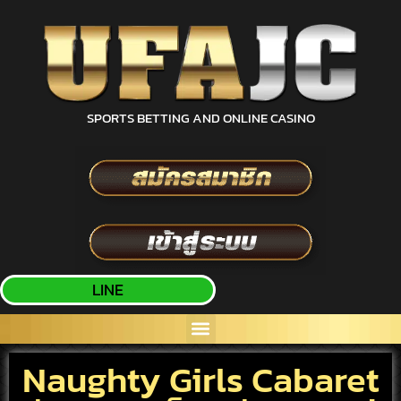
SPORTS BETTING AND ONLINE CASINO
LINE
Naughty Girls Cabaret