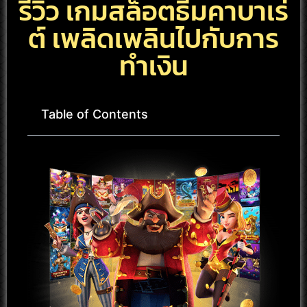
รีวิว เกมสล็อตธีมคาบาเร่
ต์ เพลิดเพลินไปกับการ
ทำเงิน
Table of Contents