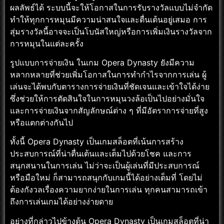
ผลลัพธ์ได้ ระบบนี้จะให้โอกาสในการรับรางวัลแบบไม่จำกัด
ทำให้ทุกการหมุนมีความน่าสนใจและตื่นเต้นอยู่เสมอ การ
สุ่มรางวัลนี้อาจจะเป็นโบนัสใหญ่หรือการเพิ่มเงินรางวัลจาก
การหมุนในแต่ละครั้ง
รูปแบบการจ่ายเงิน ในเกม Opera Dynasty ยังมีความ
หลากหลายที่ช่วยเพิ่มโอกาสในการทำกำไรจากการเล่น ผู้
เล่นจะได้พบกับตารางการจ่ายเงินที่ชัดเจนและเข้าใจได้ง่าย
ซึ่งช่วยให้การตัดสินใจในการหมุนวงล้อเป็นไปอย่างมั่นใจ
และการจ่ายเงินจากสัญลักษณ์ต่าง ๆ ที่มีอัตราการจ่ายที่สูง
หรือแตกต่างกันไป
ทั้งนี้ Opera Dynasty เป็นเกมสล็อตที่เน้นการสร้าง
ประสบการณ์ที่น่าตื่นเต้นและเต็มไปด้วยโชค และการ
สนุกสนานในการเล่น ไม่ว่าจะเป็นผู้เล่นที่มีประสบการณ์
หรือมือใหม่ ก็สามารถสนุกกับเกมนี้ได้อย่างเต็มที่ โดยไม่
ต้องกังวลเรื่องความยากง่ายในการเล่น ทุกคนสามารถเข้า
ถึงการเล่นเกมได้อย่างง่ายดาย
อย่างที่กล่าวไปข้างต้น Opera Dynasty เป็นเกมสล็อตที่น่า