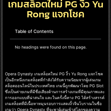
เกมสล็อตใหม่ PG งิ้ว Yu
Rong แจกโชค
Table of Contents
No headings were found on this page.
Opera Dynasty เกมสล็อตใหม่ PG งิ้ว Yu Rong แจกโชค
เป็นอีกหนึ่งเกมสล็อตที่กำลังได้รับความนิยมจากผู้เล่นเกม
สล็อตออนไลน์ในประเทศไทย เกมนี้ถูกพัฒนาโดย PG Slot
ซึ่งเป็นค่ายเกมที่มีชื่อเสียงด้านการสร้างเกมที่มีคุณภาพและ
การออกแบบที่น่าสนใจ และในครั้งนี้ทาง PG ได้สร้างสรรค์
เกมสล็อตที่มีเนื้อหาหมุนรอบการแสดงงิ้วจีนโบราณในชื่อ
เกมว่า Opera Dynasty ที่จะพาผู้เล่นเข้าสู่โลกของความ