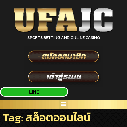
SPORTS BETTING AND ONLINE CASINO
LINE
Tag: สล็อตออนไลน์