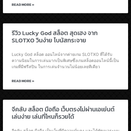
READ MORE »
รีวิว Lucky God สล็อต สุดเฮง จาก
SLOTXO วินง่าย โบนัสกระจาย
Lucky God สล็อต ออนไลน์จากค่ายเกม SLOTXO ที่ได้รับ
ความนิยมในการเล่นมากเป็นพิเศษซึ่งเกมสล็อตออนไลน์นี้เป็น
เกมที่มีฟรีสปิน ในการเล่นจำนวนไม่น้อยเลยทีเดียว
READ MORE »
จีคลับ สล็อต มือถือ เว็บตรงไม่ผ่านเอเย่นต์
เล่นง่าย เล่นที่ไหนก็รวยได้
จีคลับ สล็อต มือถือ เป็นเว็บที่มีความมั่นคง และได้พัฒนาระบบ