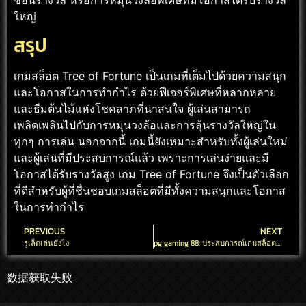
ใหญ่
สรุป
เกมสล็อต Tree of Fortune เป็นเกมที่เต็มไปด้วยความสนุก
และโอกาสในการทำกำไร ด้วยฟีเจอร์พิเศษที่หลากหลาย
และธีมต้นไม้แห่งโชคลาภที่น่าสนใจ ผู้เล่นสามารถ
เพลิดเพลินไปกับการหมุนวงล้อและการลุ้นรางวัลใหญ่ใน
ทุกๆ การเล่น นอกจากนี้ เกมนี้ยังเหมาะสำหรับทั้งผู้เล่นใหม่
และผู้เล่นที่มีประสบการณ์แล้ว เพราะการเล่นง่ายและมี
โอกาสได้รับรางวัลสูง เกม Tree of Fortune จึงเป็นตัวเลือก
ที่ดีสำหรับผู้ที่ชื่นชอบเกมสล็อตที่มีทั้งความสนุกและโอกาส
ในการทำกำไร
PREVIOUS
NEXT
รูเล็ตเล่นยังไง
pg gaming 88: ประสบการณ์เกมสล็อตออนไลน์ที่เป็นมิตรและน่าค้นหากับชุมชนผู้เล่น
数据获取失败