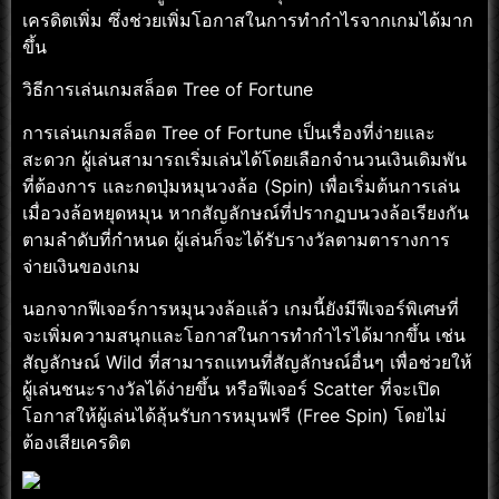
เครดิตเพิ่ม ซึ่งช่วยเพิ่มโอกาสในการทำกำไรจากเกมได้มาก
ขึ้น
วิธีการเล่นเกมสล็อต Tree of Fortune
การเล่นเกมสล็อต Tree of Fortune เป็นเรื่องที่ง่ายและ
สะดวก ผู้เล่นสามารถเริ่มเล่นได้โดยเลือกจำนวนเงินเดิมพัน
ที่ต้องการ และกดปุ่มหมุนวงล้อ (Spin) เพื่อเริ่มต้นการเล่น
เมื่อวงล้อหยุดหมุน หากสัญลักษณ์ที่ปรากฏบนวงล้อเรียงกัน
ตามลำดับที่กำหนด ผู้เล่นก็จะได้รับรางวัลตามตารางการ
จ่ายเงินของเกม
นอกจากฟีเจอร์การหมุนวงล้อแล้ว เกมนี้ยังมีฟีเจอร์พิเศษที่
จะเพิ่มความสนุกและโอกาสในการทำกำไรได้มากขึ้น เช่น
สัญลักษณ์ Wild ที่สามารถแทนที่สัญลักษณ์อื่นๆ เพื่อช่วยให้
ผู้เล่นชนะรางวัลได้ง่ายขึ้น หรือฟีเจอร์ Scatter ที่จะเปิด
โอกาสให้ผู้เล่นได้ลุ้นรับการหมุนฟรี (Free Spin) โดยไม่
ต้องเสียเครดิต