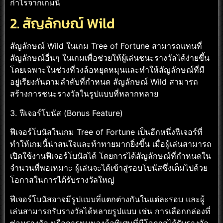
กำไรจากเกมนี้
2. สัญลักษณ์ Wild
สัญลักษณ์ Wild ในเกม Tree of Fortune สามารถแทนที่
สัญลักษณ์อื่นๆ ในเกมเพื่อช่วยให้ผู้เล่นชนะรางวัลได้ง่ายขึ้น
โดยเฉพาะในช่วงที่วงล้อหยุดหมุนและทำให้สัญลักษณ์ที่มี
อยู่เรียงกันตามลำดับที่กำหนด สัญลักษณ์ Wild สามารถ
สร้างการชนะรางวัลในรูปแบบที่หลากหลาย
3. ฟีเจอร์โบนัส (Bonus Feature)
ฟีเจอร์โบนัสในเกม Tree of Fortune เป็นอีกหนึ่งฟีเจอร์ที่
ทำให้เกมนี้น่าสนใจและท้าทายมากยิ่งขึ้น เมื่อผู้เล่นสามารถ
เปิดใช้งานฟีเจอร์โบนัสได้ โดยการได้สัญลักษณ์ที่กำหนดใน
จำนวนที่พอเหมาะ ผู้เล่นจะได้เข้าสู่รอบโบนัสซึ่งเต็มไปด้วย
โอกาสในการได้รับรางวัลใหญ่
ฟีเจอร์โบนัสอาจมีรูปแบบที่แตกต่างกันในแต่ละรอบ และผู้
เล่นสามารถรับรางวัลได้หลายรูปแบบ เช่น การเลือกกล่องที่
ซ่อนรางวัล หรือการหมุนวงล้อพิเศษที่มีโอกาสได้รับรางวัล